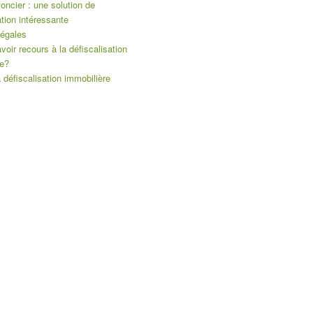
foncier : une solution de
ation intéressante
légales
voir recours à la défiscalisation
re?
a défiscalisation immobilière