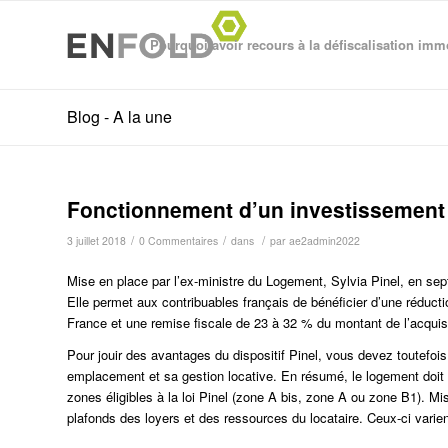
Pourquoi avoir recours à la défiscalisation imm
Blog - A la une
Fonctionnement d’un investissement 
/
/
/
3 juillet 2018
0 Commentaires
dans
par
ae2admin2022
Mise en place par l’ex-ministre du Logement, Sylvia Pinel, en septe
Elle permet aux contribuables français de bénéficier d’une réducti
France et une remise fiscale de 23 à 32 % du montant de l’acquisi
Pour jouir des avantages du dispositif Pinel, vous devez toutefois
emplacement et sa gestion locative. En résumé, le logement doit 
zones éligibles à la loi Pinel (zone A bis, zone A ou zone B1). Mi
plafonds des loyers et des ressources du locataire. Ceux-ci varient