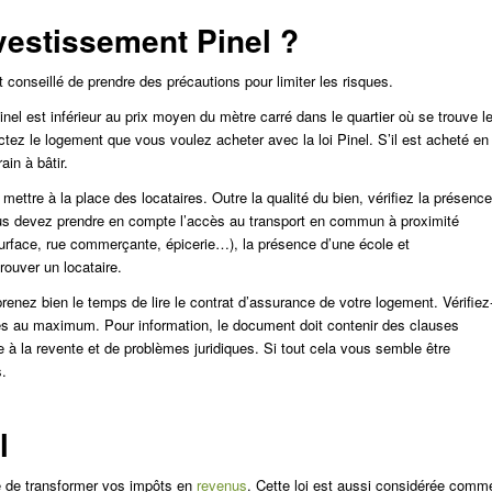
vestissement Pinel ?
est conseillé de prendre des précautions pour limiter les risques.
inel est inférieur au prix moyen du mètre carré dans le quartier où se trouve l
ectez le logement que vous voulez acheter avec la loi Pinel. S’il est acheté en
ain à bâtir.
ttre à la place des locataires. Outre la qualité du bien, vérifiez la présence
 vous devez prendre en compte l’accès au transport en commun à proximité
urface, rue commerçante, épicerie…), la présence d’une école et
rouver un locataire.
renez bien le temps de lire le contrat d’assurance de votre logement. Vérifiez
ues au maximum. Pour information, le document doit contenir des clauses
e à la revente et de problèmes juridiques. Si tout cela vous semble être
s.
l
ité de transformer vos impôts en
revenus
. Cette loi est aussi considérée comm