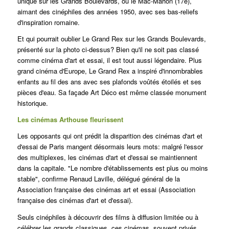
unique sur les Grands Boulevards, ou le Mac-Mahon (17e),
aimant des cinéphiles des années 1950, avec ses bas-reliefs
d'inspiration romaine.
Et qui pourrait oublier Le Grand Rex sur les Grands Boulevards,
présenté sur la photo ci-dessus?
Bien qu'il ne soit pas classé
comme cinéma d'art et essai, il est tout aussi légendaire.
Plus
grand cinéma d'Europe, Le Grand Rex a inspiré d'innombrables
enfants au fil des ans avec ses plafonds voûtés étoilés et ses
pièces d'eau. Sa façade Art Déco est même classée monument
historique.
Les cinémas Arthouse fleurissent
Les opposants qui ont prédit la disparition des cinémas d'art et
d'essai de Paris mangent désormais leurs mots: malgré l'essor
des multiplexes, les cinémas d'art et d'essai se maintiennent
dans la capitale. "Le nombre d'établissements est plus ou moins
stable", confirme Renaud Laville, délégué général de la
Association française des cinémas art et essai
(Association
française des cinémas d'art et d'essai).
Seuls cinéphiles à découvrir des films à diffusion limitée ou à
célébrer les grands classiques, ces cinémas, souvent privés,