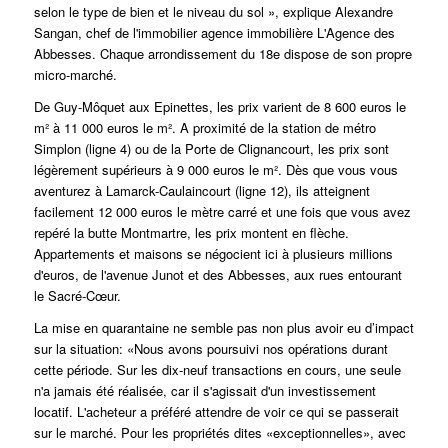
selon le type de bien et le niveau du sol », explique Alexandre
Sangan, chef de l'immobilier agence immobilière L'Agence des
Abbesses. Chaque arrondissement du 18e dispose de son propre
micro-marché.
De Guy-Môquet aux Epinettes, les prix varient de 8 600 euros le
m² à 11 000 euros le m². A proximité de la station de métro
Simplon (ligne 4) ou de la Porte de Clignancourt, les prix sont
légèrement supérieurs à 9 000 euros le m². Dès que vous vous
aventurez à Lamarck-Caulaincourt (ligne 12), ils atteignent
facilement 12 000 euros le mètre carré et une fois que vous avez
repéré
la butte Montmartre
, les prix montent en flèche.
Appartements et maisons se négocient ici à plusieurs millions
d'euros, de l'avenue Junot et des Abbesses, aux rues entourant
le Sacré-Cœur.
La mise en quarantaine ne semble pas non plus avoir eu d’impact
sur la situation: «Nous avons poursuivi nos opérations durant
cette période. Sur les dix-neuf transactions en cours, une seule
n'a jamais été réalisée, car il s'agissait d'un investissement
locatif. L'acheteur a préféré attendre de voir ce qui se passerait
sur le marché. Pour les propriétés dites «exceptionnelles», avec