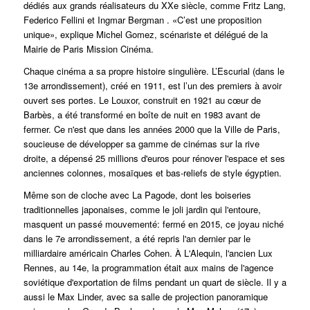
dédiés aux grands réalisateurs du XXe siècle, comme Fritz Lang,
Federico Fellini et Ingmar Bergman . «C’est une proposition
unique», explique Michel Gomez, scénariste et délégué de la
Mairie de Paris
Mission Cinéma
.
Chaque cinéma a sa propre histoire singulière. L’Escurial (dans le
13e arrondissement), créé en 1911, est l’un des premiers à avoir
ouvert ses portes.
Le Louxor, construit en 1921 au cœur de
Barbès, a été transformé en boîte de nuit en 1983 avant de
fermer. Ce n'est que dans les années 2000 que la Ville de Paris,
soucieuse de développer sa gamme de cinémas sur la rive
droite, a dépensé 25 millions d'euros pour rénover l'espace et ses
anciennes colonnes, mosaïques et bas-reliefs de style égyptien.
Même son de cloche avec La Pagode, dont les boiseries
traditionnelles japonaises, comme le joli jardin qui l'entoure,
masquent un passé mouvementé: fermé en 2015, ce joyau niché
dans le 7e arrondissement, a été repris l'an dernier par le
milliardaire américain Charles Cohen. À L'Alequin, l'ancien Lux
Rennes, au 14e, la programmation était aux mains de l'agence
soviétique d'exportation de films pendant un quart de siècle. Il y a
aussi le Max Linder, avec sa salle de projection panoramique