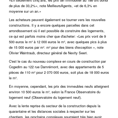
«En seulement cinq ans, les prix de l'immobilier au 18e ont bondi
de plus de 33,2%», note MeilleursAgents, «et de 6,3% en
moyenne sur un an.»
Les acheteurs peuvent également se tourner vers les nouvelles
constructions. Il y a encore quelques parcelles dans cet
arrondissement où il est possible de construire des logements,
ce qui est parfois moins cher que d'acheter: «Les prix vont de 9
500 euros le m² à 12 000 euros le m², avec quelques pics à plus
de 15 000 euros par m². m² pour des biens d'exception », note
Olivier Waintraub, directeur général de Nexity Seeri.
C'est le cas du nouveau complexe en cours de construction par
Cogedim au 122 rue Damrémont, avec des appartements de 5
pièces de 110 m² pour 2 070 000 euros, soit plus de 18 000 euros
le m².
En moyenne, cependant, les prix des immeubles neufs atteignent
environ 10 500 euros le m², selon la France
Observatoire du
logement neuf
(Observatoire du logement neuf).
Avec la lente reprise du secteur de la construction depuis la
quarantaine et les distances sociales à respecter sur les
chantiers, les prochains complexes pourraient très bien avoir