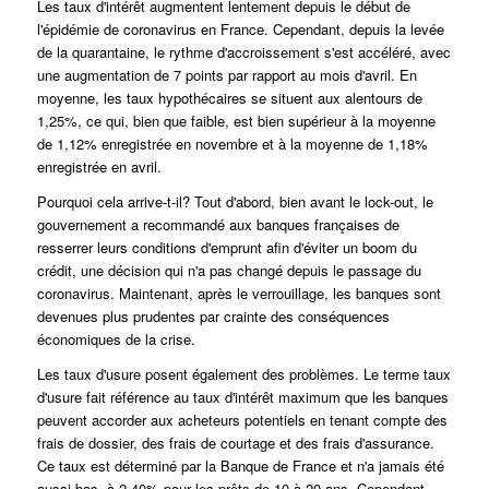
Les taux d'intérêt augmentent lentement depuis le début de
l'épidémie de coronavirus en France.
Cependant, depuis la levée
de la quarantaine, le rythme d'accroissement s'est accéléré, avec
une augmentation de 7 points par rapport au mois d'avril. En
moyenne, les taux hypothécaires se situent aux alentours de
1,25%, ce qui, bien que faible, est bien supérieur à la moyenne
de 1,12% enregistrée en novembre et à la moyenne de 1,18%
enregistrée en avril.
Pourquoi cela arrive-t-il? Tout d'abord, bien avant le lock-out, le
gouvernement a recommandé aux banques françaises de
resserrer leurs conditions d'emprunt afin d'éviter un boom du
crédit, une décision qui n'a pas changé depuis le passage du
coronavirus.
Maintenant, après le verrouillage, les banques sont
devenues plus prudentes par crainte des conséquences
économiques de la crise.
Les taux d'usure posent également des problèmes. Le terme taux
d'usure fait référence au taux d'intérêt maximum que les banques
peuvent accorder aux acheteurs potentiels en tenant compte des
frais de dossier, des frais de courtage et des frais d'assurance.
Ce taux est déterminé par la Banque de France et n'a jamais été
aussi bas, à 2,40% pour les prêts de 10 à 20 ans. Cependant,