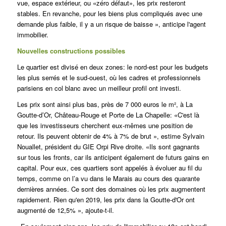
vue, espace extérieur, ou «zéro défaut», les prix resteront
stables. En revanche, pour les biens plus compliqués avec une
demande plus faible, il y a un risque de baisse », anticipe l'agent
immobilier.
Nouvelles constructions possibles
Le quartier est divisé en deux zones: le nord-est pour les budgets
les plus serrés et le sud-ouest, où les cadres et professionnels
parisiens en col blanc avec un meilleur profil ont investi.
Les prix sont ainsi plus bas, près de 7 000 euros le m², à La
Goutte-d’Or, Château-Rouge et Porte de La Chapelle: «C'est là
que les investisseurs cherchent eux-mêmes une position de
retour. Ils peuvent obtenir de 4% à 7% de brut », estime Sylvain
Nouallet, président du GIE Orpi Rive droite. «Ils sont gagnants
sur tous les fronts, car ils anticipent également de futurs gains en
capital. Pour eux, ces quartiers sont appelés à évoluer au fil du
temps, comme on l’a vu dans le Marais au cours des quarante
dernières années. Ce sont des domaines où les prix augmentent
rapidement. Rien qu'en 2019, les prix dans la Goutte-d'Or ont
augmenté de 12,5% », ajoute-t-il.