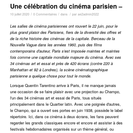
Une célébration du cinéma parisien –
/
/
/
10 juillet 2020
0 Commentaires
dans
par
ae2admin2022
Les salles de cinéma parisiennes ont rouvert le 22 juin, pour le
plus grand plaisir des Parisiens, fiers de la diversité des offres et
de la riche histoire des cinémas de la capitale.
Berceau de la
Nouvelle Vague dans les années 1960, puis des films
contemporains d'auteur, Paris s'est imposée maintes et maintes
fois comme une capitale mondiale majeure du cinéma.
Avec ses
34 cinémas art et essai et près de 420 écrans (contre 220 à
Manhattan et 92 à Londres), la scène cinématographique
parisienne a quelque chose pour tout le monde.
Lorsque Quentin Tarentino arrive à Paris, il ne manque jamais
une occasion de se faire plaisir avec une projection au Champo,
l'un des 34 cinémas art et essai de Paris, tous situés
principalement dans le Quartier latin.
Avec une poignée d'autres,
le Champo, qui a ouvert ses portes en juin 1938, possède le label
répertoire
. Ici, dans ce cinéma à deux écrans, les fans peuvent
regarder les grands classiques encore et encore et assister à des
festivals hebdomadaires organisés sur un thème général, ou