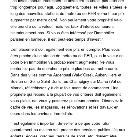
Les investisseurs intéressés ne devraient toutefois pas attendre
trop longtemps pour agir.
Logiquement, toutes les villes situées le
long des nouvelles stations de métro ou de RER verront leur prix
augmenter par mètre carré. Non seulement votre propriété va-t-
elle prendre de la valeur, mais les taux d’intérêt demeurent
historiquement bas. Si vous êtes intéressé par l’immobilier
parisien en banlieue, il est peut-être temps d’investir.
L'emplacement doit également être pris en compte.
Plus vous
êtes proche d'une station de métro ou de RER, plus la valeur de
votre bien immobilier va probablement augmenter.
Ne vous
contentez pas de chercher le prix le plus bas au mètre carré.
Dans des villes comme Argenteuil (Val-d’Oise), Aubervilliers et
Sevran en Seine-Saint-Denis, ou Champigny-sur-Marne (Val-de-
Marne), réfléchissez-y à deux fois avant de commencer. Une
propriété qui répond à la plupart de vos critères doit également
vous plaire, car vous y passerez plusieurs années.
Observez le
cadre de vie, les magasins, les rénovations et les travaux en
cours dans les environs immédiats.
Il est également important de veiller à ce que votre futur
appartement ou maison soit proche des services publics liés aux
enfants: écoles, crèches, terrains de sport, etc. doivent être