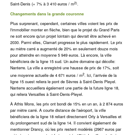
2)
Saint-Denis (+ 7% à 3 410 euros / m
.
Changements dans la grande couronne
Plus surprenant, cependant, certaines villes voient les prix de
l'immobilier monter en flèche, bien que le projet du Grand Paris
ne soit encore qu'un projet lointain qui devrait être achevé en
2030. Parmi elles, Clamart progresse le plus rapidement. Le prix
au mètre carré a augmenté de 20% en seulement douze mois
pour atteindre en moyenne 5 949 euros. Là encore, la ville
bénéficiera de la ligne 15 sud. Un autre domaine qui décolle:
Nanterre. La ville a enregistré une hausse de prix de 17%, soit
2
une moyenne actuelle de 4 671 euros / m
.
Ici, l’arrivée de la
ligne 15 ouest reliera le pont de Sèvres à Saint-Denis Pleyel.
Nanterre accueillera également une partie de la future ligne 18,
qui reliera Versailles à Saint-Denis-Pleyel.
À Athis Mons, les prix ont bondi de 15% en un an, à 2 874 euros
par mètre carré.
A courte distance de l'aéroport, la ville
bénéficiera de la ligne 18 reliant directement Orly à Versailles et
du prolongement sud de la ligne 14. Il convient également de
mentionner Drancy, où les prix restent modérés (2967 euros par