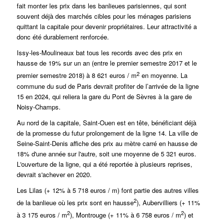
fait monter les prix dans les banlieues parisiennes, qui sont
souvent déjà des marchés cibles pour les ménages parisiens
quittant la capitale pour devenir propriétaires.
Leur attractivité a
donc été durablement renforcée.
Issy-les-Moulineaux bat tous les records avec des prix en
hausse de 19% sur un an (entre le premier semestre 2017 et le
2
premier semestre 2018) à 8 621 euros / m
en moyenne. La
commune du sud de Paris devrait profiter de l’arrivée de la ligne
15 en 2024, qui reliera la gare du Pont de Sèvres à la gare de
Noisy-Champs.
Au nord de la capitale, Saint-Ouen est en tête, bénéficiant déjà
de la promesse du futur prolongement de la ligne 14.
La ville de
Seine-Saint-Denis affiche des prix au mètre carré en hausse de
18% d'une année sur l'autre, soit une moyenne de 5 321 euros.
L'ouverture de la ligne, qui a été reportée à plusieurs reprises,
devrait s'achever en 2020.
Les Lilas (+ 12% à 5 718 euros / m) font partie des autres villes
2
de la banlieue où les prix sont en hausse
), Aubervilliers (+ 11%
2
2
à 3 175 euros / m
), Montrouge (+ 11% à 6 758 euros / m
) et