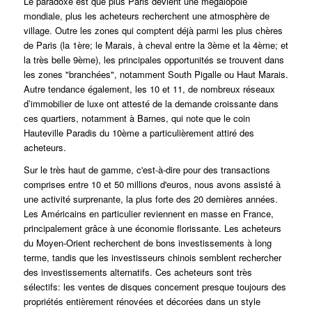
Le paradoxe est que plus Paris devient une mégalopole
mondiale, plus les acheteurs recherchent une atmosphère de
village.
Outre les zones qui comptent déjà parmi les plus chères
de Paris (la 1ère; le Marais, à cheval entre la 3ème et la 4ème; et
la très belle 9ème), les principales opportunités se trouvent dans
les zones "branchées", notamment South Pigalle ou Haut Marais.
Autre tendance également, les 10 et 11, de nombreux réseaux
d’immobilier de luxe ont attesté de la demande croissante dans
ces quartiers, notamment à Barnes, qui note que le coin
Hauteville Paradis du 10ème a particulièrement attiré des
acheteurs.
Sur le très haut de gamme, c'est-à-dire pour des transactions
comprises entre 10 et 50 millions d'euros, nous avons assisté à
une activité surprenante, la plus forte des 20 dernières années.
Les Américains en particulier reviennent en masse en France,
principalement grâce à une économie florissante.
Les acheteurs
du Moyen-Orient recherchent de bons investissements à long
terme, tandis que les investisseurs chinois semblent rechercher
des investissements alternatifs.
Ces acheteurs sont très
sélectifs: les ventes de disques concernent presque toujours des
propriétés entièrement rénovées et décorées dans un style