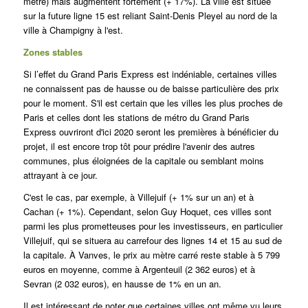
mètre) mais augmentent fortement (+ 17%). La ville est située
sur la future ligne 15 est reliant Saint-Denis Pleyel au nord de la
ville à Champigny à l'est.
Zones stables
Si l’effet du Grand Paris Express est indéniable, certaines villes
ne connaissent pas de hausse ou de baisse particulière des prix
pour le moment. S'il est certain que les villes les plus proches de
Paris et celles dont les stations de métro du Grand Paris
Express ouvriront d'ici 2020 seront les premières à bénéficier du
projet, il est encore trop tôt pour prédire l'avenir des autres
communes, plus éloignées de la capitale ou semblant moins
attrayant à ce jour.
C'est le cas, par exemple, à Villejuif (+ 1% sur un an) et à
Cachan (+ 1%).
Cependant, selon Guy Hoquet, ces villes sont
parmi les plus prometteuses pour les investisseurs, en particulier
Villejuif, qui se situera au carrefour des lignes 14 et 15 au sud de
la capitale.
À Vanves, le prix au mètre carré reste stable à 5 799
euros en moyenne, comme à Argenteuil (2 362 euros) et à
Sevran (2 032 euros), en hausse de 1% en un an.
Il est intéressant de noter que certaines villes ont même vu leurs