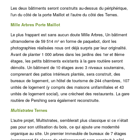
Les deux bâtiments seront construits au-dessus du périphérique,
l'un du côté de la porte Maillot et l'autre du côté des Ternes.
Mille Arbres
Porte Maillot
Le plus frappant est sans aucun doute
Mille Arbres
, Un bâtiment
ultramoderne de 59 514 m² en forme de paquebot, dont les
photographies réalisées nous ont déjà surpris par leur originalité.
Avant de planter 1 000 arbres dans les jardins des 1er et 8ème
étages, les petits bâtiments existants à la gare routière seront
démolis. Un bâtiment de 10 étages avec 3 niveaux souterrains,
comprenant des patios intérieurs plantés, sera construit, des
bureaux de logement, un hôtel de tourisme de 244 chambres, 107
unités de logement (y compris des maisons unifamiliales et 43
unités de logement social), une
crèche
et des restaurants. La gare
routière de Pershing sera également reconstruite.
Multistrates
Ternes
L'autre projet,
Multistrates,
semblerait plus classique si ce n’était
pas pour son utilisation du bois, ce qui ajoute une modernité
organique au site.
Un premier immeuble de bureaux de 7 étages
(comprenant 51 places de stationnement) sera construit à côté