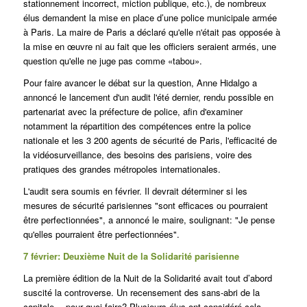
stationnement incorrect, miction publique, etc.), de nombreux
élus demandent la mise en place d’une police municipale armée
à Paris. La maire de Paris a déclaré qu'elle n'était pas opposée à
la mise en œuvre ni au fait que les officiers seraient armés, une
question qu'elle ne juge pas comme «tabou».
Pour faire avancer le débat sur la question, Anne Hidalgo a
annoncé le lancement d'un audit l'été dernier, rendu possible en
partenariat avec la préfecture de police, afin d'examiner
notamment la répartition des compétences entre la police
nationale et les 3 200 agents de sécurité de Paris, l'efficacité de
la vidéosurveillance, des besoins des parisiens, voire des
pratiques des grandes métropoles internationales.
L'audit sera soumis en février. Il devrait déterminer si les
mesures de sécurité parisiennes "sont efficaces ou pourraient
être perfectionnées", a annoncé le maire, soulignant: "Je pense
qu'elles pourraient être perfectionnées".
7 février: Deuxième Nuit de la Solidarité parisienne
La première édition de la Nuit de la Solidarité avait tout d’abord
suscité la controverse. Un recensement des sans-abri de la
capitale… pour quoi faire? Plusieurs élus ont considéré cela