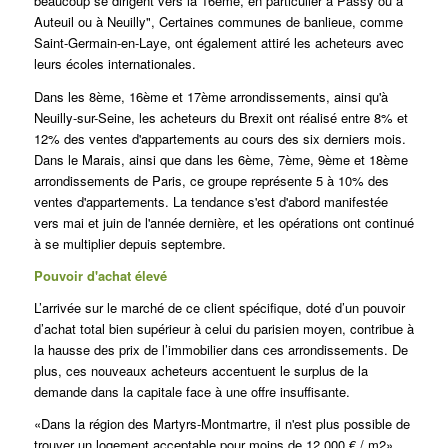
beaucoup se dirigent vers la 16ème, en particulier à Passy ou à
Auteuil ou à Neuilly",
Certaines communes de banlieue, comme
Saint-Germain-en-Laye, ont également attiré les acheteurs avec
leurs écoles internationales.
Dans les 8ème, 16ème et 17ème arrondissements, ainsi qu'à
Neuilly-sur-Seine, les acheteurs du Brexit ont réalisé entre 8% et
12% des ventes d'appartements au cours des six derniers mois.
Dans le Marais, ainsi que dans les 6ème, 7ème, 9ème et 18ème
arrondissements de Paris, ce groupe représente 5 à 10% des
ventes d'appartements.
La tendance s'est d'abord manifestée
vers mai et juin de l'année dernière, et les opérations ont continué
à se multiplier depuis septembre.
Pouvoir d'achat élevé
L’arrivée sur le marché de ce client spécifique, doté d’un pouvoir
d’achat total bien supérieur à celui du parisien moyen, contribue à
la hausse des prix de l’immobilier
dans ces arrondissements.
De
plus, ces nouveaux acheteurs accentuent le surplus de la
demande dans la capitale face à une offre insuffisante.
«Dans la région des Martyrs-Montmartre, il n'est plus possible de
trouver un logement acceptable pour moins de 12 000 € / m2»,