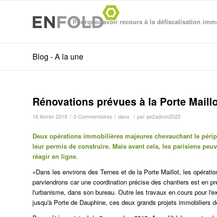
Pourquoi avoir recours à la défiscalisation imm
Blog - A la une
Rénovations prévues à la Porte Maillo
/
/
/
16 février 2019
0 Commentaires
dans
par
ae2admin2022
Deux opérations immobilières majeures chevauchant le périphé
leur permis de construire. Mais avant cela, les parisiens peu
réagir en ligne.
«Dans les environs des Ternes et de la Porte Maillot, les opérat
parviendrons car une coordination précise des chantiers est en pr
l'urbanisme, dans son bureau.
Outre les travaux en cours pour l'
jusqu'à Porte de Dauphine, ces deux grands projets immobiliers d