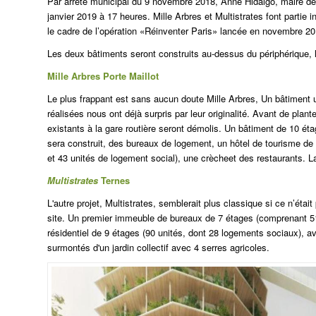
Par arrêté municipal du 9 novembre 2018, Anne Hidalgo, maire de 
janvier 2019 à 17 heures.
Mille Arbres
et
Multistrates
font partie 
le cadre de l’opération «Réinventer Paris» lancée en novembre 20
Les deux bâtiments seront construits au-dessus du périphérique, l'
Mille Arbres
Porte Maillot
Le plus frappant est sans aucun doute
Mille Arbres
, Un bâtiment 
réalisées nous ont déjà surpris par leur originalité. Avant de plan
existants à la gare routière seront démolis. Un bâtiment de 10 ét
sera construit, des bureaux de logement, un hôtel de tourisme d
et 43 unités de logement social), une
crèche
et des restaurants. L
Multistrates
Ternes
L'autre projet,
Multistrates,
semblerait plus classique si ce n’était
site.
Un premier immeuble de bureaux de 7 étages (comprenant 51
résidentiel de 9 étages (90 unités, dont 28 logements sociaux), 
surmontés d'un jardin collectif avec 4 serres agricoles.