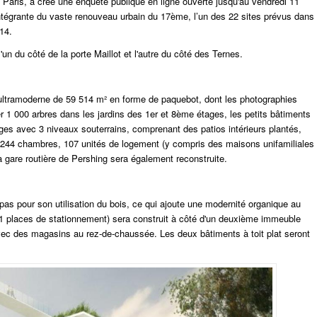
Paris, a créé une enquête publique en ligne ouverte jusqu'au vendredi 11
intégrante du vaste renouveau urbain du 17ème, l’un des 22 sites prévus dans
14.
un du côté de la porte Maillot et l'autre du côté des Ternes.
ultramoderne de 59 514 m² en forme de paquebot, dont les photographies
ter 1 000 arbres dans les jardins des 1er et 8ème étages, les petits bâtiments
ages avec 3 niveaux souterrains, comprenant des patios intérieurs plantés,
e 244 chambres, 107 unités de logement (y compris des maisons unifamiliales
a gare routière de Pershing sera également reconstruite.
 pas pour son utilisation du bois, ce qui ajoute une modernité organique au
 places de stationnement) sera construit à côté d'un deuxième immeuble
avec des magasins au rez-de-chaussée. Les deux bâtiments à toit plat seront