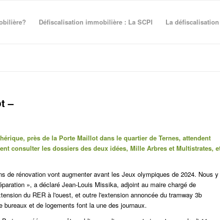
obilière?
Défiscalisation immobilière : La SCPI
La défiscalisation
t –
rique, près de la Porte Maillot dans le quartier de Ternes, attendent
vent consulter les dossiers des deux idées,
Mille Arbres
et
Multistrates,
e
ions de rénovation vont augmenter avant les Jeux olympiques de 2024. Nous y
éparation », a déclaré Jean-Louis Missika, adjoint au maire chargé de
extension du RER à l'ouest, et outre l'extension annoncée du tramway 3b
e bureaux et de logements font la une des journaux.