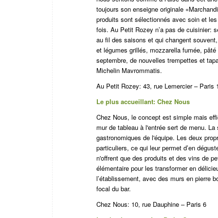
toujours son enseigne originale «Marchandi
produits sont sélectionnés avec soin et les
fois. Au Petit Rozey n’a pas de cuisinier: 
au fil des saisons et qui changent souve
et légumes grillés, mozzarella fumée,
pâté
septembre, de nouvelles trempettes et tapa
Michelin Mavrommatis.
Au Petit Rozey:
43, rue Lemercier – Paris 
Le plus accueillant: Chez Nous
Chez Nous, le concept est simple mais effi
mur de tableau à l'entrée sert de menu. L
gastronomiques de l'équipe. Les deux propri
particuliers, ce qui leur permet d’en déguste
n'offrent que des produits et des vins de pe
élémentaire pour les transformer en délicieux
l’établissement, avec des murs en pierre b
focal du bar.
Chez Nous:
10, rue Dauphine – Paris 6