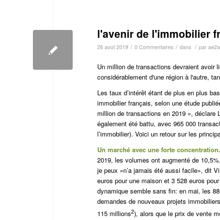
l'avenir de l'immobilier
/
/
/
26 août 2019
0 Commentaires
dans
par
ae2a
Un million de transactions devraient avoir l
considérablement d'une région à l'autre, ta
Les taux d’intérêt étant de plus en plus bas
immobilier français, selon une étude publi
million de transactions en 2019 », déclare
également été battu, avec 965 000 transact
l’immobilier). Voici un retour sur les princip
Un marché avec une forte concentration
2019, les volumes ont augmenté de 10,5%, g
je peux »n’a jamais été aussi facile», dit 
euros pour une maison et 3 528 euros pour
dynamique semble sans fin: en mai, les 8
demandes de nouveaux projets immobiliers.
2
115 millions
), alors que le prix de vente 