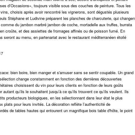
ses d’Occasions», toujours visible sous des couches de peinture. Tous les
 vins, choisis après avoir rencontré les vignerons, sont dégustés plusieurs
seuls Stéphane et Ludivine préparent les planches de charcuterie, qui changen
nt, comme du jambon marbré
jambon de coche
, mortadelle aux truffes, burrata
 en croûte
, et des assiettes de fromages affinés ou de poisson fumé. En
s seront au menu, en partenariat avec le restaurant méditerranéen étoilé
17
cace: bien boire, bien manger et s'amuser sans se sentir coupable.
Un grand
a sélection change constamment en fonction des dernières découvertes
étaires choisissent du vin pour leurs clients en fonction de leurs goûts
r autant qu’ils le souhaitent jusqu’à ce qu’ils trouvent ce qu’ils veulent. Ils
tits producteurs biologiques, en les sélectionnant dans leur état le plus
 plats pour leurs invités. La décoration reflète l’authenticité de
ordés de tables hautes qui entourent un magnifique bois
table d'hôte
, le point