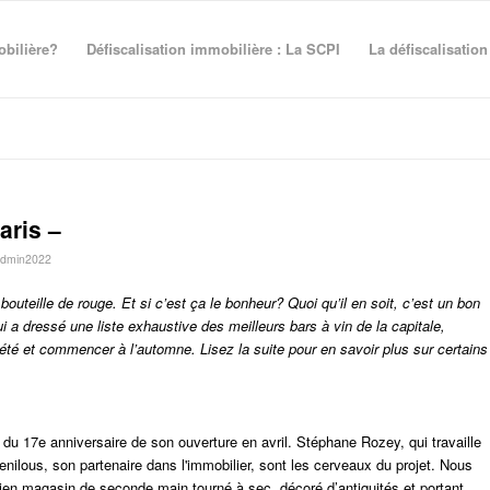
obilière?
Défiscalisation immobilière : La SCPI
La défiscalisation
aris –
dmin2022
uteille de rouge. Et si c’est ça le bonheur? Quoi qu’il en soit, c’est un bon
i a dressé une liste exhaustive des meilleurs bars à vin de la capitale,
 l’été et commencer à l’automne. Lisez la suite pour en savoir plus sur certains
s du 17e anniversaire de son ouverture en avril. Stéphane Rozey, qui travaille
nilous, son partenaire dans l'immobilier, sont les cerveaux du projet.
Nous
en magasin de seconde main tourné à sec, décoré d’antiquités et portant