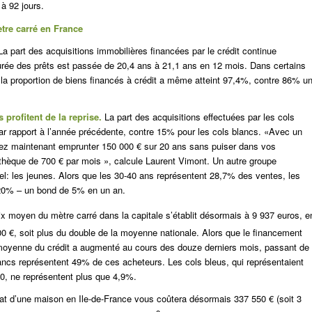
à 92 jours.
tre carré en France
La part des acquisitions immobilières financées par le crédit continue
urée des prêts est passée de 20,4 ans à 21,1 ans en 12 mois. Dans certains
la proportion de biens financés à crédit a même atteint 97,4%, contre 86% u
 profitent de la reprise.
La part des acquisitions effectuées par les cols
r rapport à l’année précédente, contre 15% pour les cols blancs. «Avec un
ez maintenant emprunter 150 000 € sur 20 ans sans puiser dans vos
thèque de 700 € par mois », calcule Laurent Vimont. Un autre groupe
l: les jeunes. Alors que les 30-40 ans représentent 28,7% des ventes, les
20% – un bond de 5% en un an.
ix moyen du mètre carré dans la capitale s’établit désormais à 9 937 euros, e
0 €, soit plus du double de la moyenne nationale.
Alors que le financement
moyenne du crédit a augmenté au cours des douze derniers mois, passant de
lancs représentent 49% de ces acheteurs.
Les cols bleus, qui représentaient
0, ne représentent plus que 4,9%.
at d’une maison en Ile-de-France vous coûtera désormais 337 550 € (soit 3