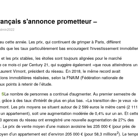
 français s'annonce prometteur –
dmin2022
ieu cette année. Les prix, qui continuent de grimper à Paris, diffèrent
ndis que les taux particulièrement bas encouragent l'investissement immobilier
 et les prix stables, les étoiles sont toujours alignées pour le marché
ée ce mois-ci par Century 21, qui suggère également «que nous atteindrons un
 Laurent Vimont, président du réseau. En 2018, le même record avait
ions immobilières réalisées, selon la FNAIM (Fédération nationale de
aux points à retenir de l’étude.
. S
Le nombre de personnes a continué d'augmenter.
Au premier semestre de
râce à des taux d'intérêt de plus en plus bas. «La transition de« je veux »à
Vimont. Les prix moyens se situent autour de 2 599 euros le mètre carré (2 111
 un appartement), soit une augmentation modérée de 0,4% sur un an. Et cett
80 agences du réseau ont enregistré une nouvelle augmentation de 27% des
 Le prix de vente moyen d’une maison avoisine les 235 000 € (pour près de
2
moyen d’un appartement est d’environ 205 000 € (pour 58,3 millions
). Le temp