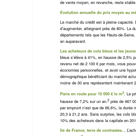
de vente moyen, en revanche, reste stable 
Evolution annuelle du prix moyen au mè
Le marché du crédit est à pleine capacité. 
d’augmenter, atteignant près de 80%.
La d
départements tels que les Hauts-de-Seine, 
an auparavant.
Les acheteurs de cols bleus et les jeunes
bleus s’élève à 41%, en hausse de 2,5% pa
revenu net de 2 100 € par mois, vous pouv
économies personnelles.
et avoir une hypo
démographique bénéficiant du marché actue
moins de 30 ans représentent maintenant 
2
Paris en route pour 10 000 € le m
.
Le pr
2
hausse de 7,2% sur un an.
près de 467 00
par emprunt n’est que de 66,6%, la durée 
20,3 à 21,2 ans. Sans surprise, les cols b
10% des acheteurs dans la capitale en 201
Ile de France, terre de contrastes…
L’ach