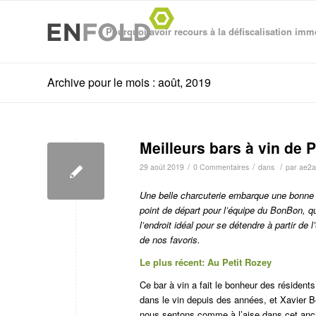
Pourquoi avoir recours à la défiscalisation imm
Archive pour le mois : août, 2019
Meilleurs bars à vin de P
/
/
/
29 août 2019
0 Commentaires
dans
par
ae2a
Une belle charcuterie embarque une bonne bo
point de départ pour l’équipe du BonBon, qu
l’endroit idéal pour se détendre à partir de
de nos favoris.
Le plus récent: Au Petit Rozey
Ce bar à vin a fait le bonheur des résident
dans le vin depuis des années, et Xavier Be
nous sentons comme à l’aise dans cet anci