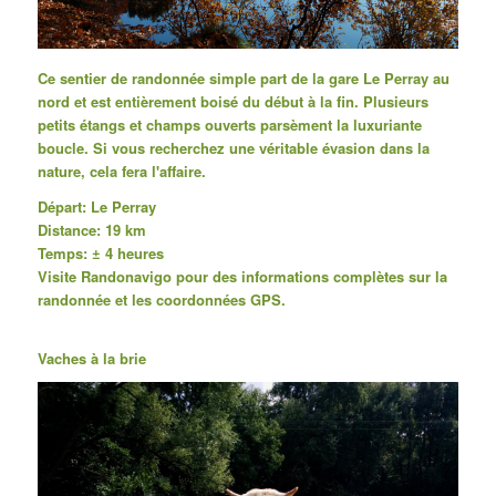
Ce sentier de randonnée simple part de la gare Le Perray au
nord et est entièrement boisé du début à la fin.
Plusieurs
petits étangs et champs ouverts parsèment la luxuriante
boucle.
Si vous recherchez une véritable évasion dans la
nature, cela fera l'affaire.
Départ:
Le Perray
Distance: 19 km
Temps: ± 4 heures
Visite
Randonavigo
pour des informations complètes sur la
randonnée et les coordonnées GPS.
Vaches à la brie