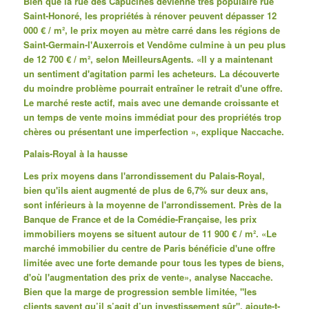
Bien que la rue des Capucines devienne très populaire rue
Saint-Honoré, les propriétés à rénover peuvent dépasser 12
000 € / m², le prix moyen au mètre carré dans les régions de
Saint-Germain-l'Auxerrois et Vendôme culmine à un peu plus
de 12 700 € / m², selon MeilleursAgents. «Il y a maintenant
un sentiment d'agitation parmi les acheteurs. La découverte
du moindre problème pourrait entraîner le retrait d'une offre.
Le marché reste actif, mais avec une demande croissante et
un temps de vente moins immédiat pour des propriétés trop
chères ou présentant une imperfection », explique Naccache.
Palais-Royal à la hausse
Les prix moyens dans l'arrondissement du Palais-Royal,
bien qu'ils aient augmenté de plus de 6,7% sur deux ans,
sont inférieurs à la moyenne de l'arrondissement. Près de la
Banque de France et de la Comédie-Française, les prix
immobiliers moyens se situent autour de 11 900 € / m². «Le
marché immobilier du centre de Paris bénéficie d'une offre
limitée avec une forte demande pour tous les types de biens,
d'où l'augmentation des prix de vente», analyse Naccache.
Bien que la marge de progression semble limitée, "les
clients savent qu’il s’agit d’un investissement sûr", ajoute-t-