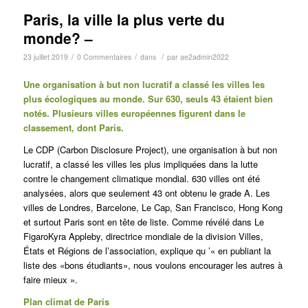
Paris, la ville la plus verte du
monde? –
/
/
/
23 juillet 2019
0 Commentaires
dans
par
ae2admin2022
Une organisation à but non lucratif a classé les villes les
plus écologiques au monde.
Sur 630, seuls 43 étaient bien
notés.
Plusieurs villes européennes figurent dans le
classement, dont Paris.
Le CDP (Carbon Disclosure Project), une organisation à but non
lucratif, a classé les villes les plus impliquées dans la lutte
contre le changement climatique mondial.
630 villes ont été
analysées, alors que seulement 43 ont obtenu le grade A.
Les
villes de Londres, Barcelone, Le Cap, San Francisco, Hong Kong
et surtout Paris sont en tête de liste.
Comme révélé dans
Le
Figaro
Kyra Appleby, directrice mondiale de la division Villes,
États et Régions de l’association, explique qu ’« en publiant la
liste des «bons étudiants», nous voulons encourager les autres à
faire mieux ».
Plan climat de Paris