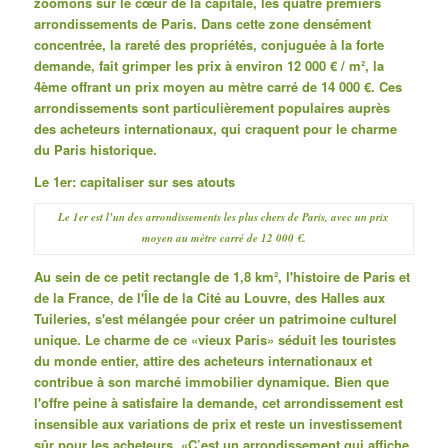
zoomons sur le cœur de la capitale, les quatre premiers
arrondissements de Paris.
Dans cette zone densément
concentrée, la rareté des propriétés, conjuguée à la forte
demande, fait grimper les prix à environ 12 000 € / m², la
4ème offrant un prix moyen au mètre carré de 14 000 €.
Ces
arrondissements sont particulièrement populaires auprès
des acheteurs internationaux, qui craquent pour le charme
du Paris historique.
Le 1er: capitaliser sur ses atouts
Le 1er est l’un des arrondissements les plus chers de Paris, avec un prix
moyen au mètre carré de 12 000 €.
Au sein de ce petit rectangle de 1,8 km², l'histoire de Paris et
de la France, de l'Île de la Cité au Louvre, des Halles aux
Tuileries, s'est mélangée pour créer un patrimoine culturel
unique. Le charme de ce «vieux Paris» séduit les touristes
du monde entier, attire des acheteurs internationaux et
contribue à son marché immobilier dynamique.
Bien que
l'offre peine à satisfaire la demande, cet arrondissement est
insensible aux variations de prix et reste un investissement
sûr pour les acheteurs.
«C’est un arrondissement qui affiche