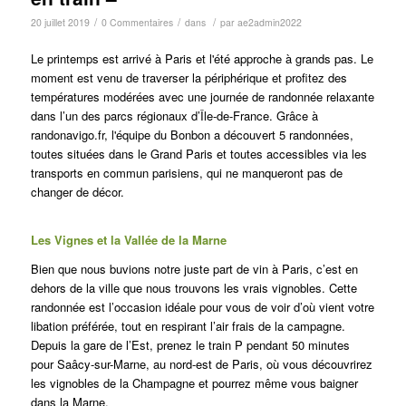
/
/
/
20 juillet 2019
0 Commentaires
dans
par
ae2admin2022
Le printemps est arrivé à Paris et l'été approche à grands pas.
Le
moment est venu de traverser la
périphérique
et profitez des
températures modérées avec une journée de randonnée relaxante
dans l’un des parcs régionaux d’Île-de-France.
Grâce à
randonavigo.fr, l'équipe du Bonbon a découvert 5 randonnées,
toutes situées dans le Grand Paris et toutes accessibles via les
transports en commun parisiens, qui ne manqueront pas de
changer de décor.
Les Vignes et la Vallée de la Marne
Bien que nous buvions notre juste part de vin à Paris, c’est en
dehors de la ville que nous trouvons les vrais vignobles.
Cette
randonnée est l’occasion idéale pour vous de voir d’où vient votre
libation préférée, tout en respirant l’air frais de la campagne.
Depuis la gare de l’Est, prenez le train P pendant 50 minutes
pour Saâcy-sur-Marne, au nord-est de Paris, où vous découvrirez
les vignobles de la Champagne et pourrez même vous baigner
dans la Marne.