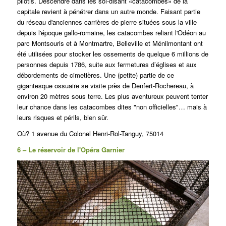
pilotis.
Descendre dans les soi-disant «catacombes» de la
capitale revient à pénétrer dans un autre monde.
Faisant partie
du réseau d'anciennes carrières de pierre situées sous la ville
depuis l'époque gallo-romaine, les catacombes reliant l'Odéon au
parc Montsouris et à Montmartre, Belleville et Ménilmontant ont
été utilisées pour stocker les ossements de quelque 6 millions de
personnes depuis 1786, suite aux fermetures d’églises et aux
débordements de cimetières. Une (petite) partie de ce
gigantesque ossuaire se visite près de Denfert-Rochereau, à
environ 20 mètres sous terre. Les plus aventureux peuvent tenter
leur chance dans les catacombes dites "non officielles"… mais à
leurs risques et périls, bien sûr.
Où? 1 avenue du Colonel Henri-Rol-Tanguy, 75014
6 – Le réservoir de l'Opéra Garnier